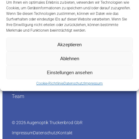
Leistungen
Um Ihnen ein optimales Erlebnis zu bieten, verwenden wir Technologien wie
Cookies, um Geräteinformationen zu speichern und/oder darauf zuzugreifen.
Wenn Sie diesen Technologien zustimmen, können wir Daten wie das
Brille
Surfverhalten oder eindeutige IDs auf dieser Website verarbeiten. Wenn Sie
n
Ihre Einwilligung nicht erteilen oder zurückziehen, können bestimmte
Kontaktlins
Merkmale und Funktionen beeinträchtigt werden.
en
Optometri
Akzeptieren
e
Ablehnen
Über uns
Einstellungen ansehen
Unere
Geschichte
Cookie-Richtlinie
Datenschutz
Impressum
Unser
Team
© 2026 Augenoptik Truckenbrod GbR
Impressum
Datenschutz
Kontakt