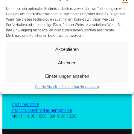
Um Ihnen ein optimales Erlebnis zu bieten, verwenden wir Technologien wie
Cookies, um Geräteinformationen zu speichern und/oder darauf zuzugreifen.
Wenn Sie diesen Technologien zustimmen, können wir Daten wie das
Surfverhalten oder eindeutige IDs auf dieser Website verarbeiten. Wenn Sie
Ihre Einwilligung nicht erteilen oder zurückziehen, können bestimmte
Merkmale und Funktionen beeinträchtigt werden.
Akzeptieren
Ablehnen
Adres
s
Einstellungen ansehen
Augenoptik Truckenbrod
Cookie-Richtlinie
Datenschutz
Impressum
Johannisplatz 19, 04103 Leipzig
0341 9602725
info@truckenbrod-augenoptik.de
Mon-Fri: 9:00-18:00 | Sat: 9:00-12:00